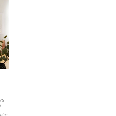
’Or
n
ables