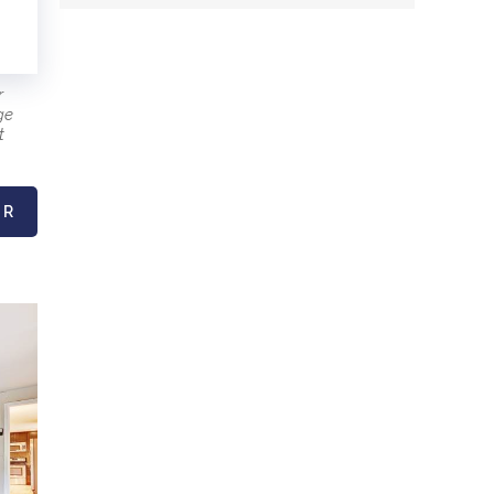
r
ge
t
IR