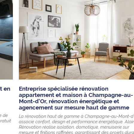
t en
Entreprise spécialisée rénovation
appartement et maison à Champagne-au-
Mont-d’Or, rénovation énergétique et
agencement sur mesure haut de gamme
e de
La rénovation haut de gamme à Champagne-au-Mont-d
ratuit
associe confort, design et performance énergétique. Alai
Rénovation réalise isolation, domotique, menuiserie sur
mesure et finitions raffinées, garantissant des projets dur