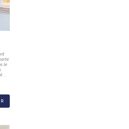
ant
perte
s le
s
 ...
IR